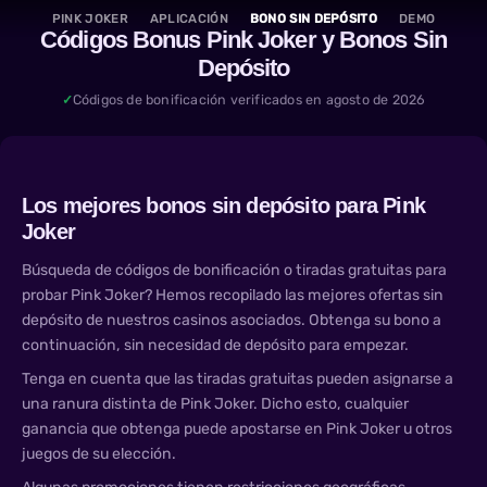
Ir
I
PINK JOKER
APLICACIÓN
BONO SIN DEPÓSITO
DEMO
Códigos Bonus
Pink Joker
y Bonos Sin
al
n
Depósito
contenido
i
c
✓
Códigos de bonificación verificados en agosto de 2026
i
o
C
ó
Los mejores bonos sin depósito para
Pink
Joker
d
i
Búsqueda de códigos de bonificación o tiradas gratuitas para
g
probar
Pink Joker
? Hemos recopilado las mejores ofertas sin
o
depósito de nuestros casinos asociados. Obtenga su bono a
s
continuación, sin necesidad de depósito para empezar.
B
Tenga en cuenta que las tiradas gratuitas pueden asignarse a
o
una ranura distinta de
Pink Joker
. Dicho esto, cualquier
n
ganancia que obtenga puede apostarse en
Pink Joker
u otros
u
juegos de su elección.
s