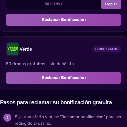
Copiar
50SPINS3
Reclamar Bonificación
Verde
GIROS GRATIS
50 tiradas gratuitas - sin depósito
Reclamar Bonificación
Pasos para reclamar su bonificación gratuita
Elija una oferta y pulse "Reclamar bonificación" para ser
redirigido al casino.