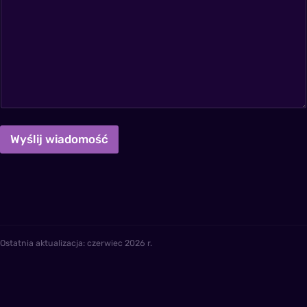
Wyślij wiadomość
Ostatnia aktualizacja: czerwiec 2026 r.