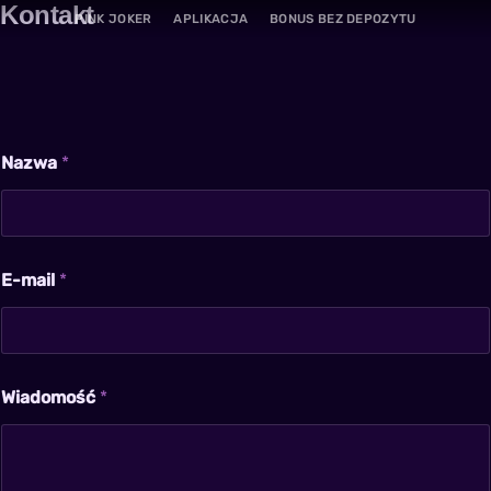
Kontakt
Przejdź
PINK JOKER
APLIKACJA
BONUS BEZ DEPOZYTU
do
treści
Nazwa
*
E-mail
*
Wiadomość
*