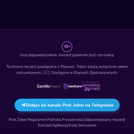
18+
Graj odpowiedzialnie. Hazard powinien być rozrywką.
Ta strona nie jest powiązana z
Playson
. Treści służą wyłącznie celom
rozrywkowym. 🇺🇸 Dostępne w Stanach Zjednoczonych.
Dołącz do kanału Pink Joker na Telegramie
Pink Joker
Regulamin
Polityka Prywatności
Odpowiedzialny Hazard
|
|
|
|
Kontakt
Aplikacja
Kody bonusowe
|
|