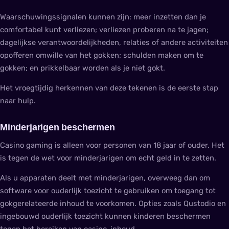
Waarschuwingssignalen kunnen zijn: meer inzetten dan je
comfortabel kunt verliezen; verliezen proberen na te jagen;
dagelijkse verantwoordelijkheden, relaties of andere activiteiten
opofferen omwille van het gokken; schulden maken om te
gokken; en prikkelbaar worden als je niet gokt.
Het vroegtijdig herkennen van deze tekenen is de eerste stap
naar hulp.
Minderjarigen beschermen
Casino gaming is alleen voor personen van 18 jaar of ouder. Het
is tegen de wet voor minderjarigen om echt geld in te zetten.
Als u apparaten deelt met minderjarigen, overweeg dan om
software voor ouderlijk toezicht te gebruiken om toegang tot
gokgerelateerde inhoud te voorkomen. Opties zoals Qustodio en
ingebouwd ouderlijk toezicht kunnen kinderen beschermen