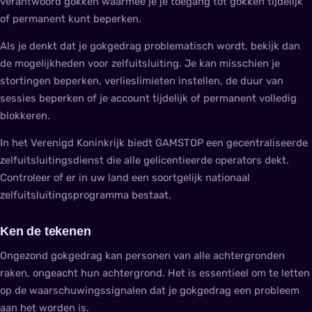
verantwoord gokken waarmee je je toegang tot gokken tijdelijk
of permanent kunt beperken.
Als je denkt dat je gokgedrag problematisch wordt, bekijk dan
de mogelijkheden voor zelfuitsluiting. Je kan misschien je
stortingen beperken, verlieslimieten instellen, de duur van
sessies beperken of je account tijdelijk of permanent volledig
blokkeren.
In het Verenigd Koninkrijk biedt GAMSTOP een gecentraliseerde
zelfuitsluitingsdienst die alle gelicentieerde operators dekt.
Controleer of er in uw land een soortgelijk nationaal
zelfuitsluitingsprogramma bestaat.
Ken de tekenen
Ongezond gokgedrag kan personen van alle achtergronden
raken, ongeacht hun achtergrond. Het is essentieel om te letten
op de waarschuwingssignalen dat je gokgedrag een probleem
aan het worden is.