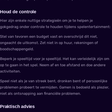
Houd de controle
Hier zijn enkele nuttige strategieën om je te helpen je
gokgedrag onder controle te houden tijdens spelentertainment:
Stel van tevoren een budget vast en overschrijd dit niet,
ongeacht de uitkomst. Zet niet in op huur, rekeningen of
boodschappengeld.
Beperk je speeltijd voor je speeltijd. Het kan verleidelijk zijn om
op te gaan in het spel. Neem af en toe afstand en doe andere
activiteiten.
Speel niet als je van streek bent, dronken bent of persoonlijke
problemen probeert te vermijden. Gamen is bedoeld als plezier,
niet als ontsnapping aan financiële problemen.
Praktisch advies