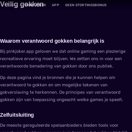
Veilig gokken
Overslaan
PINK JOKER
APP
GEEN STORTINGSBONUS
naar
inhoud
Waarom verantwoord gokken belangrijk is
Bij pinkjoker.app geloven we dat online gaming een plezierige
recreatieve ervaring moet blijven. We zetten ons in voor een
verantwoorde benadering van gokken door ons publiek.
Op deze pagina vind je bronnen die je kunnen helpen om
verantwoord te gokken en om mogelijke tekenen van
gokverslaving te herkennen. De principes van verantwoord
gokken zijn van toepassing ongeacht welke games je speelt.
Zelfuitsluiting
De meeste gereguleerde spelaanbieders bieden tools voor