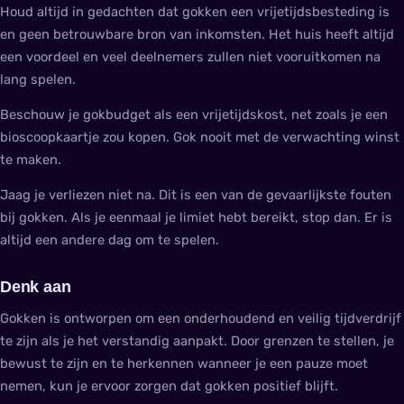
Houd altijd in gedachten dat gokken een vrijetijdsbesteding is
en geen betrouwbare bron van inkomsten. Het huis heeft altijd
een voordeel en veel deelnemers zullen niet vooruitkomen na
lang spelen.
Beschouw je gokbudget als een vrijetijdskost, net zoals je een
bioscoopkaartje zou kopen. Gok nooit met de verwachting winst
te maken.
Jaag je verliezen niet na. Dit is een van de gevaarlijkste fouten
bij gokken. Als je eenmaal je limiet hebt bereikt, stop dan. Er is
altijd een andere dag om te spelen.
Denk aan
Gokken is ontworpen om een onderhoudend en veilig tijdverdrijf
te zijn als je het verstandig aanpakt. Door grenzen te stellen, je
bewust te zijn en te herkennen wanneer je een pauze moet
nemen, kun je ervoor zorgen dat gokken positief blijft.